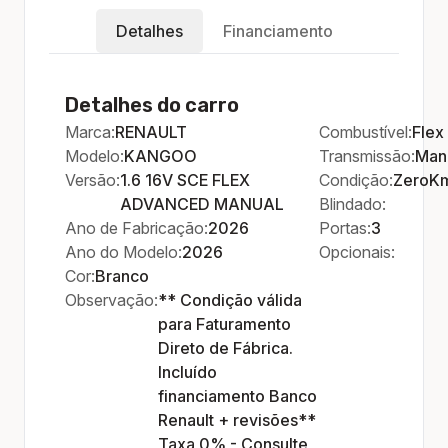
Detalhes
Financiamento
Detalhes do carro
Marca:
RENAULT
Combustível:
Flex
Modelo:
KANGOO
Transmissão:
Man
Versão:
1.6 16V SCE FLEX
Condição:
ZeroK
ADVANCED MANUAL
Blindado:
Ano de Fabricação:
2026
Portas:
3
Ano do Modelo:
2026
Opcionais:
Cor:
Branco
Observação:
** Condição válida
para Faturamento
Direto de Fábrica.
Incluído
financiamento Banco
Renault + revisões**
Taxa 0% - Consulte